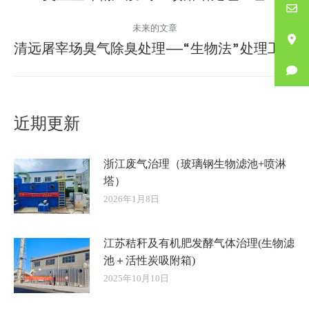
史
导
未来的文章
的
清远屠宰场臭气除臭处理——“生物法”处理工艺
航
文
未
章：
来
的
文
近期更新
章：
浙江废气治理（玻璃钢生物滤池+喷淋
塔）
2026年1月8日
江苏秸秆及有机肥发酵气体治理(生物滤
池＋活性炭吸附箱)
2025年10月10日