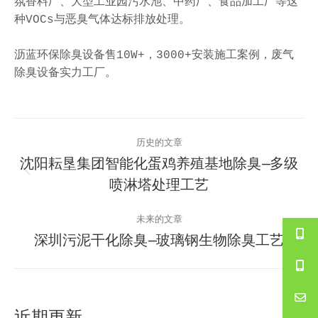
氛香料厂、大型工业园污水池、中药厂、食品加工厂等这
种VOCs与恶臭气体达标排放处理。

沥蓝环保除臭设备售10W+，3000+安装施工案例，废气
除臭设备实力工厂。
文
历史的文章
章
沈阳耘垦集团智能化蛋鸡养殖基地除臭—多级
历
喷淋塔处理工艺
导
史
的
航
未来的文章
文
深圳污泥干化除臭—玻璃钢生物除臭工艺
未
章：
来
的
文
近期更新
章：