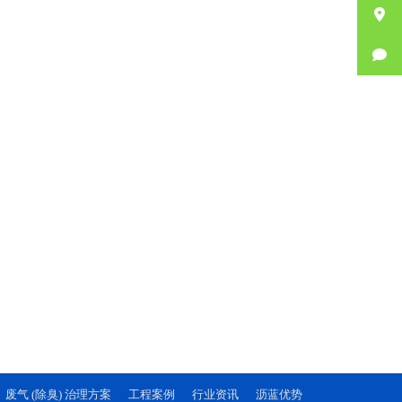
废气 (除臭) 治理方案
工程案例
行业资讯
沥蓝优势