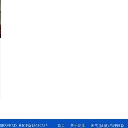
ERVERD. 粤ICP备18089287
首页
关于沥蓝
废气 (除臭) 治理设备